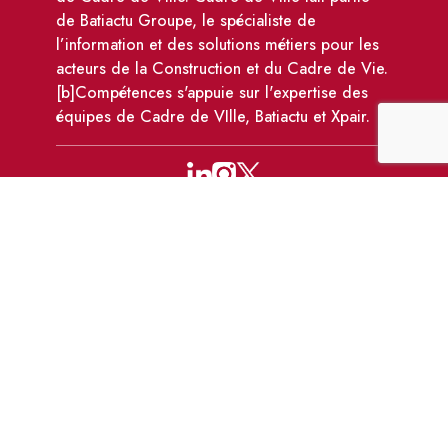
de Batiactu Groupe, le spécialiste de
l’information et des solutions métiers pour les
acteurs de la Construction et du Cadre de Vie.
[b]Compétences s'appuie sur l'expertise des
équipes de Cadre de VIlle, Batiactu et Xpair.
110 avenue Victor Hugo, 92100 Boulogne-
Billancourt
formations@bcompetences.com
01 86 95 72 10
-
01 83 64 04 59
Données
CGV
Règlement intérieur