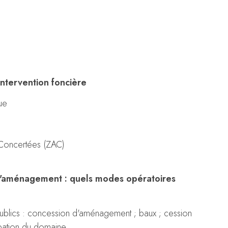
'intervention foncière
que
Concertées (ZAC)
d'aménagement : quels modes opératoires
 publics : concession d'aménagement ; baux ; cession
cupation du domaine…