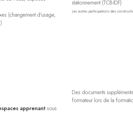
stationnement (TCB-IDF)
Les autres participations des construct
nexes (changement d'usage,
 )
Des documents supplémentair
formateur lors de la formati
espaces apprenant
sous