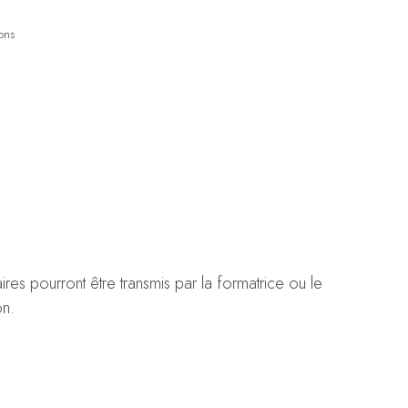
ions
es pourront être transmis par la formatrice ou le
on.