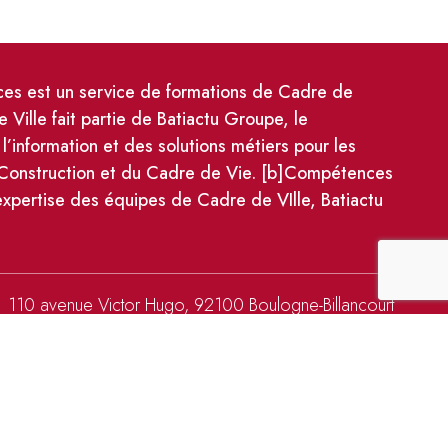
s est un service de formations de Cadre de
e Ville fait partie de Batiactu Groupe, le
 l’information et des solutions métiers pour les
 Construction et du Cadre de Vie. [b]Compétences
'expertise des équipes de Cadre de VIlle, Batiactu
110 avenue Victor Hugo, 92100 Boulogne-Billancourt
formations@bcompetences.com
01 86 95 72 10
-
01 83 64 04 59
ations