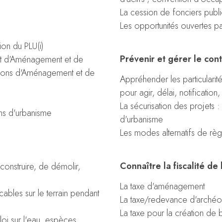
La cession de fonciers publ
Les opportunités ouvertes p
ion du PLU(i)
Prévenir et gérer le conte
ojet d'Aménagement et de
ions d'Aménagement et de
Appréhender les particularité
pour agir, délai, notification, 
La sécurisation des projets 
ns d'urbanisme
d'urbanisme
Les modes alternatifs de rè
Connaître la fiscalité 
construire, de démolir,
La taxe d'aménagement
licables sur le terrain pendant
La taxe/redevance d'archéo
La taxe pour la création de
loi sur l'eau, espèces