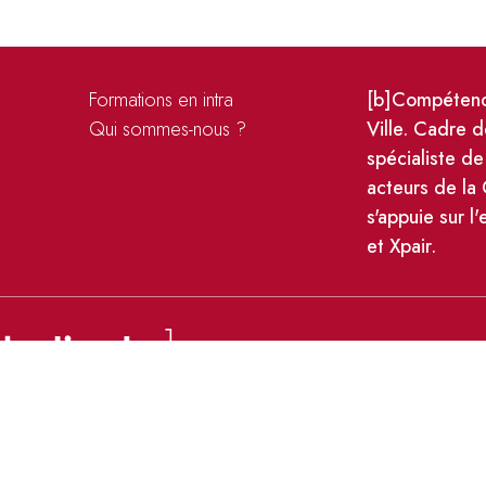
Formations en intra
[b]Compétence
s
Qui sommes-nous ?
Ville. Cadre d
spécialiste de
acteurs de la
s'appuie sur l
et Xpair.
es personnelles et cookies
CGV
Règlement intérieur des form