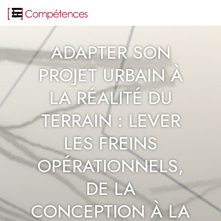
ADAPTER SON
PROJET URBAIN À
LA RÉALITÉ DU
TERRAIN : LEVER
LES FREINS
OPÉRATIONNELS,
DE LA
CONCEPTION À LA