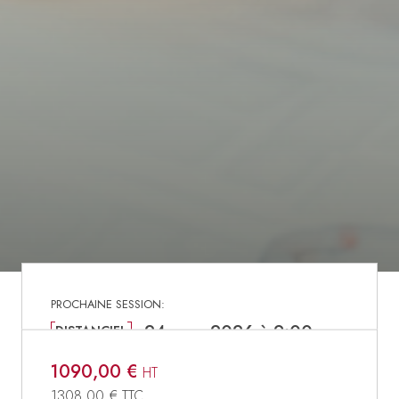
24 nov. 2026 à 9:00
DISTANCIEL
1090,00 €
HT
1308,00 €
TTC