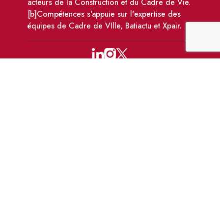
acteurs de la Construction et du Cadre de Vie.
[b]Compétences s'appuie sur l'expertise des
équipes de Cadre de VIlle, Batiactu et Xpair.
110 avenue Victor Hugo, 92100 Boulogne-
Billancourt
formations@bcompetences.com
01 86 95 72 10
-
01 83 64 04 59
Données
CGV
Règlement intérieur
personnelles et
des formations
cookies
Site mis à jour le 28 juil. 2026 à 11:05