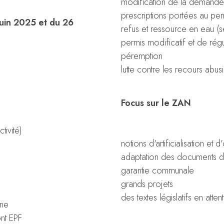
modification de la demande 
prescriptions portées au per
 juin 2025 et du 26
refus et ressource en eau (
permis modificatif et de régu
péremption
lutte contre les recours abusi
Focus sur le ZAN
U
tivité)
notions d'artificialisation et
adaptation des documents d
garantie communale
grands projets
des textes législatifs en att
ine
ont EPF