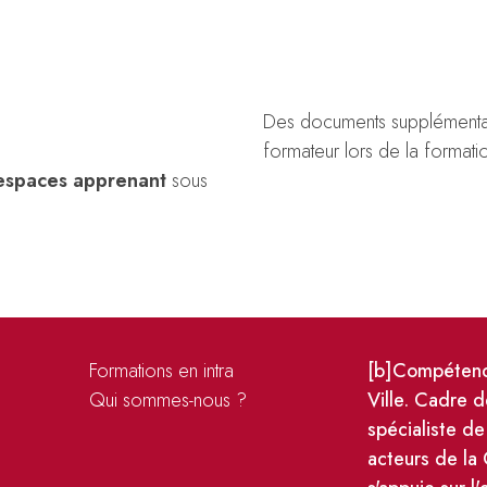
Des documents supplémentair
formateur lors de la formati
espaces apprenant
sous
Formations en intra
[b]Compétence
s
Qui sommes-nous ?
Ville. Cadre d
spécialiste de
acteurs de la