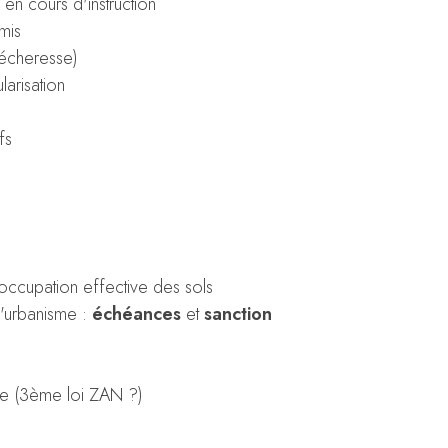
en cours d'instruction
mis
sécheresse)
larisation
fs
 d'occupation effective des sols
'urbanisme :
échéances
et
sanction
ente (3ème loi ZAN ?)