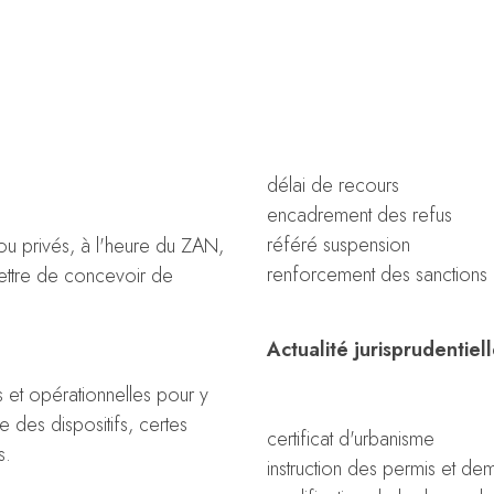
délai de recours
encadrement des refus
référé suspension
s ou privés, à l'heure du ZAN,
renforcement des sanctions ad
mettre de concevoir de
Actualité jurisprudentiel
s et opérationnelles pour y
 des dispositifs, certes
certificat d'urbanisme
s.
instruction des permis et 