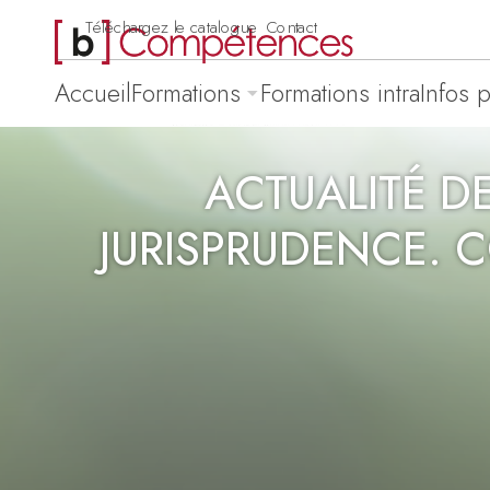
Téléchargez le catalogue
Contact
Accueil
Formations
Formations intra
Infos 
ACTUALITÉ D
JURISPRUDENCE. 