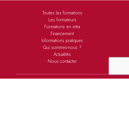
Toutes les formations
Les formateurs
Formations en intra
Financement
Informations pratiques
Qui sommes-nous ?
Actualités
Nous contacter
[b]Compétences est un service de formations
de Cadre de Ville. Cadre de Ville fait partie
de Batiactu Groupe, le spécialiste de
l’information et des solutions métiers pour les
acteurs de la Construction et du Cadre de Vie.
[b]Compétences s'appuie sur l'expertise des
équipes de Cadre de VIlle, Batiactu et Xpair.