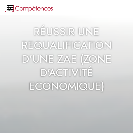
RÉUSSIR UNE
REQUALIFICATION
D'UNE ZAE (ZONE
D'ACTIVITÉ
ECONOMIQUE)